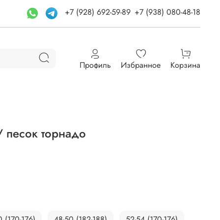
+7 (928) 692-59-89
+7 (938) 080-48-18
Профиль
Избранное
Корзина
/ песок торнадо
0 (170-176)
48-50 (182-188)
52-54 (170-176)