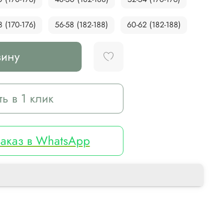
8 (170-176)
56-58 (182-188)
60-62 (182-188)
зину
ть в 1 клик
аказ в WhatsApp