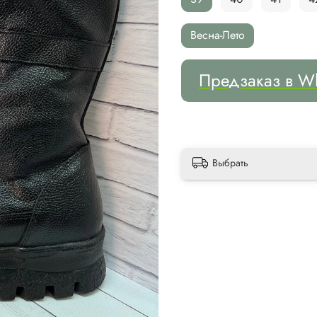
Весна-Лето
Предзаказ в W
Выбрать