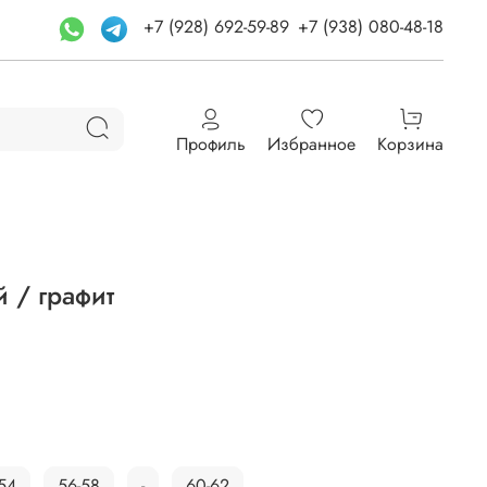
+7 (928) 692-59-89
+7 (938) 080-48-18
Профиль
Избранное
Корзина
 / графит
54
56-58
-
60-62