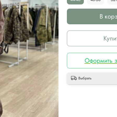
В кор
Купи
Оформить з
Выбрать