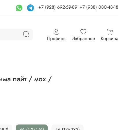
+7 (928) 692-59-89
+7 (938) 080-48-18
Профиль
Избранное
Корзина
има лайт / мох /
-182)
46 (170-176)
46 (176-182)