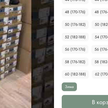
48 (170-176)
48 (176
50 (176-182)
50 (182
52 (182-188)
54 (170
56 (170-176)
56 (176
58 (176-182)
58 (182
60 (182-188)
62 (170
Зима
В кор