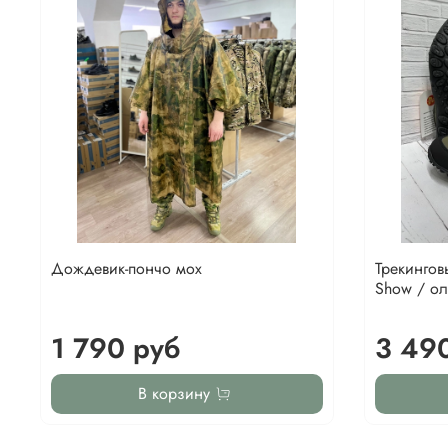
Дождевик-пончо мох
Трекингов
Show / ол
1 790 руб
3 49
В корзину