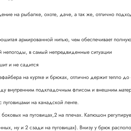
ние на рыбалке, охоте, даче, а так же, отлично подх
прошитая армированной нитью, чем обеспечивает полную
ой непогоды, в самый непредвиденные ситуации
шит и не садится
файбера на куртке и брюках, отлично держит тепло до 
ду внутренним подкладочным флисом и внешним материа
с пуговицами на канадской ленте.
2 боковых на пуговицах,2 на плечах. Капюшон регулируе
ных, ну и 2 сзади на пуговицах). Внизу у брюк располо